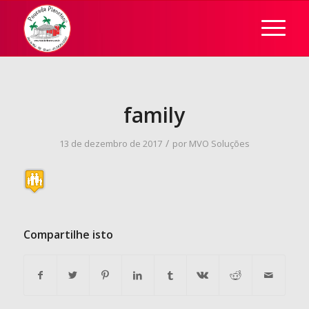
family
/
13 de dezembro de 2017
por
MVO Soluções
Compartilhe isto