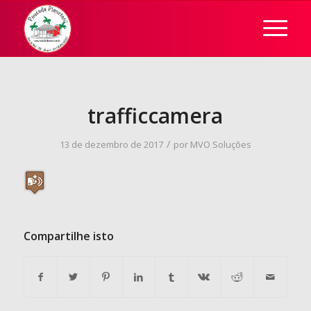
trafficcamera
/
13 de dezembro de 2017
por
MVO Soluções
Compartilhe isto