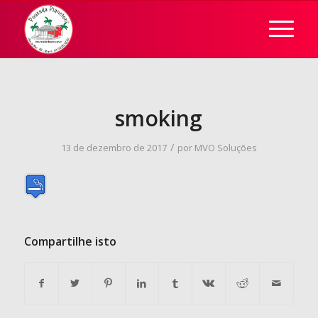
smoking
/
13 de dezembro de 2017
por
MVO Soluções
Compartilhe isto