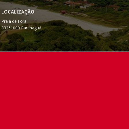
LOCALIZAÇÃO
Praia de Fora
83251000 Paranaguá