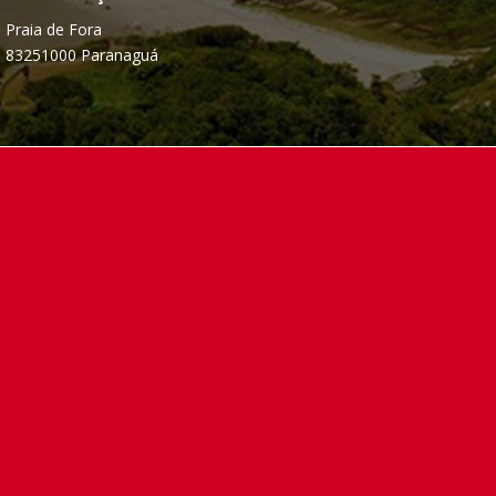
Praia de Fora
83251000 Paranaguá