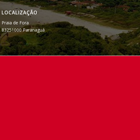
LOCALIZAÇÃO
Praia de Fora
83251000 Paranaguá