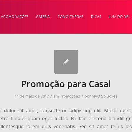
ACOMODAÇÕES
GALERIA
COMO CHEGAR
DICAS
ILHA DO MEL
Promoção para Casal
/
/
11 de maio de 2017
em
Promoções
por
MVO Soluções
dolor sit amet, consectetur adipiscing elit. Morbi eget 
tra finibus quam eget luctus. Nullam eleifend blandit gr
llentesque lorem quis venenatis. Sed sit amet tellus le