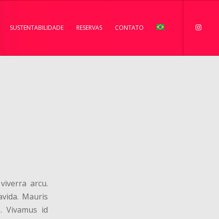
SUSTENTABILIDADE
RESERVAS
CONTATO
viverra arcu.
avida. Mauris
o. Vivamus id