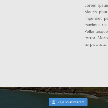
Lorem ipsum 
Mauris phare
imperdiet pe
maximus risu
Pellentesque
tortor. Morb
turpis auctor
Veja no Instagram